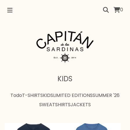
0
KIDS
Todo
T-SHIRTS
KIDS
LIMITED EDITIONS
SUMMER '26
SWEATSHIRTS
JACKETS